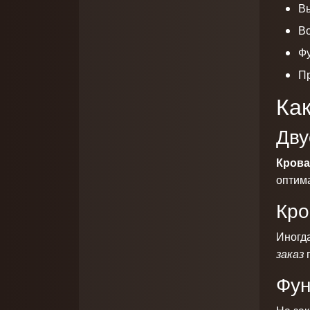
Вы
Во
Фу
П
Как
Дву
Крова
оптим
Кро
Иногд
заказ
п
Фун