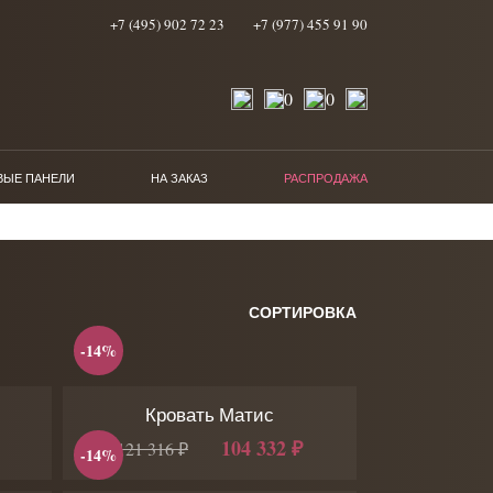
+7 (495) 902 72 23
+7 (977) 455 91 90
0
0
ВЫЕ ПАНЕЛИ
НА ЗАКАЗ
РАСПРОДАЖА
СОРТИРОВКА
-14%
Кровать Матис
104 332 ₽
121 316 ₽
-14%