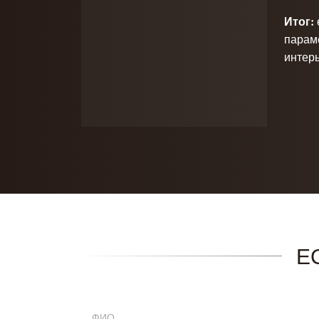
Итог:
парам
интер
Е