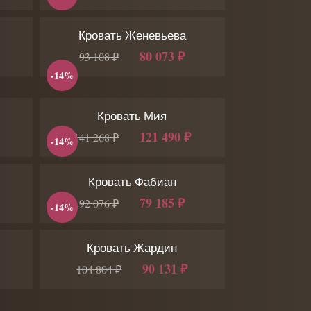
Кровать Женевьева
80 073 ₽
93 108 ₽
-14%
Кровать Мия
121 490 ₽
141 268 ₽
-14%
Кровать Фабиан
79 185 ₽
92 076 ₽
-14%
Кровать Жардин
90 131 ₽
104 804 ₽