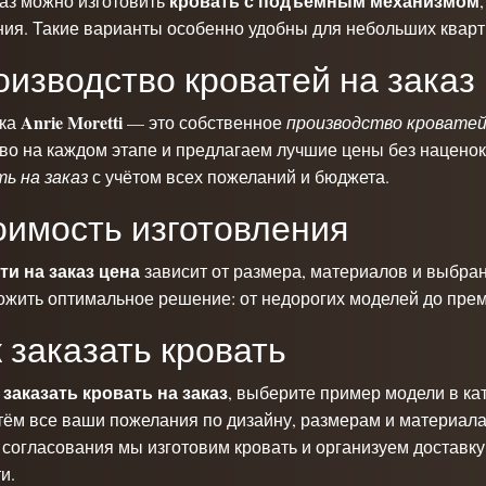
кровать с подъемным механизмом
каз можно изготовить
ия. Такие варианты особенно удобны для небольших кварти
изводство кроватей на заказ
Anrie Moretti
ка
— это собственное
производство кроватей
во на каждом этапе и предлагаем лучшие цены без наценок
ь на заказ
с учётом всех пожеланий и бюджета.
оимость изготовления
ти на заказ цена
зависит от размера, материалов и выбра
ожить оптимальное решение: от недорогих моделей до пре
 заказать кровать
заказать кровать на заказ
ы
, выберите пример модели в ка
тём все ваши пожелания по дизайну, размерам и материала
согласования мы изготовим кровать и организуем доставк
и.