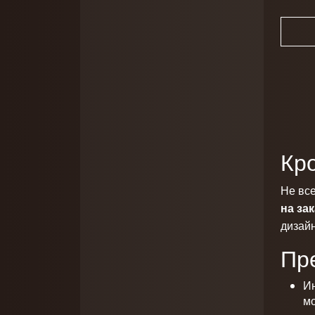
Кро
Не вс
на зак
дизайн
Пр
И
мо