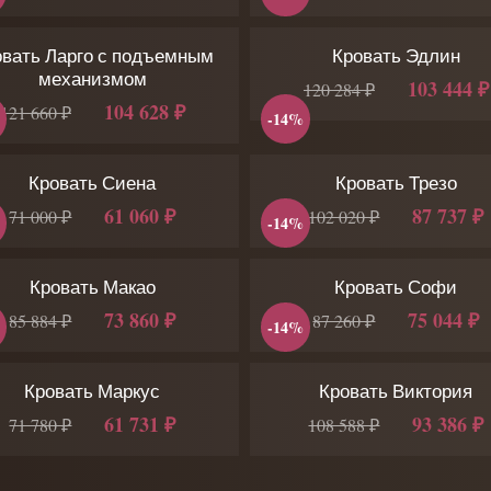
овать Ларго с подъемным
Кровать Эдлин
механизмом
103 444 ₽
120 284 ₽
104 628 ₽
121 660 ₽
-14%
Кровать Сиена
Кровать Трезо
61 060 ₽
87 737 ₽
71 000 ₽
102 020 ₽
-14%
Кровать Макао
Кровать Софи
73 860 ₽
75 044 ₽
85 884 ₽
87 260 ₽
-14%
Кровать Маркус
Кровать Виктория
61 731 ₽
93 386 ₽
71 780 ₽
108 588 ₽