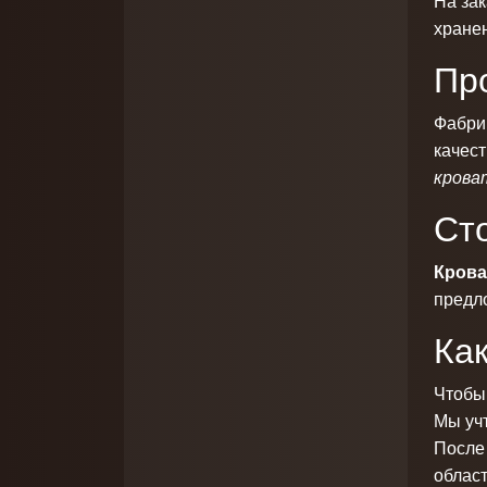
На за
хранен
Про
Фабри
качест
кроват
Ст
Крова
предл
Как
Чтоб
Мы уч
После 
област