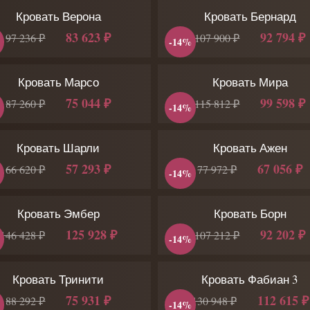
Кровать Верона
Кровать Бернард
83 623 ₽
92 794 ₽
97 236 ₽
107 900 ₽
-14%
Кровать Марсо
Кровать Мира
75 044 ₽
99 598 ₽
87 260 ₽
115 812 ₽
-14%
Кровать Шарли
Кровать Ажен
57 293 ₽
67 056 ₽
66 620 ₽
77 972 ₽
-14%
Кровать Эмбер
Кровать Борн
125 928 ₽
92 202 ₽
146 428 ₽
107 212 ₽
-14%
Кровать Тринити
Кровать Фабиан 3
75 931 ₽
112 615 ₽
88 292 ₽
130 948 ₽
-14%