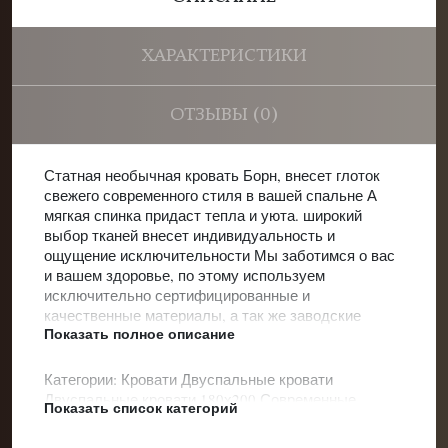
ХАРАКТЕРИСТИКИ
ОТЗЫВЫ (0)
Статная необычная кровать Борн, внесет глоток
свежего современного стиля в вашей спальне А
мягкая спинка придаст тепла и уюта. широкий
выбор тканей внесет индивидуальность и
ощущение исключительности Мы заботимся о вас
и вашем здоровье, по этому используем
исключительно сертифицированные и
качественные материалы, а так же заводские
Показать полное описание
механизмы.
Категории:
Кровати
Двуспальные кровати
Двуспальные кровати 180х200
Современные
Показать список категорий
кровати
Кровати с мягким изголовьем
Кровати с
высоким изголовьем
Кровати с подъемным