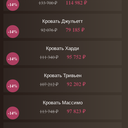
114 982 ₽
133 700 ₽
-14%
Кровать Джульетт
79 185 ₽
92 076 ₽
-14%
Кровать Харди
95 752 ₽
111 340 ₽
-14%
Кровать Тривьен
92 202 ₽
107 212 ₽
-14%
Кровать Массимо
97 823 ₽
113 748 ₽
-14%