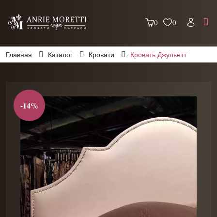
0
0
Главная
Каталог
Кровати
Кровать Джульетт
-14%