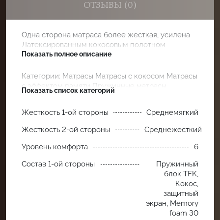
ОТЗЫВЫ (0)
Одна сторона матраса более жесткая, усилена
Латекcированным кокосовым полотном
толщиной — 1 см
Показать полное описание
Категории:
Матрасы
Матрасы с кокосом
Матрасы
с эффектом памяти
Пружинные матрасы
Показать список категорий
Среднемягкие матрасы
Среднежесткие матрасы
Комфортные ортопедические матрасы
Жесткость 1-ой стороны
Среднемягкий
Ортопедические матрасы
Жесткость 2-ой стороны
Среднежесткий
Уровень комфорта
6
Состав 1-ой стороны
Пружинный
блок TFK,
Кокос,
защитный
экран, Memory
foam 30