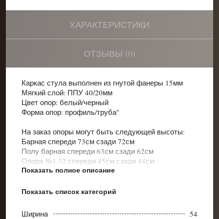
ХАРАКТЕРИСТИКИ
ОТЗЫВЫ (0)
Каркас стула выполнен из гнутой фанеры 15мм
Мягкий слой: ППУ 40/20мм
Цвет опор: белый/черный
Форма опор: профиль/труба"
На заказ опоры могут быть следующей высоты:
Барная спереди 73см сзади 72см
Полу барная спереди 63см сзади 62см
Опора №1 32 спереди 45см сзади 44см
Показать полное описание
Опора №2 25 сзади 42см сзади 40см
Показать список категорий
Категории:
Стулья
Стулья на стандартных ножках
Ширина
54