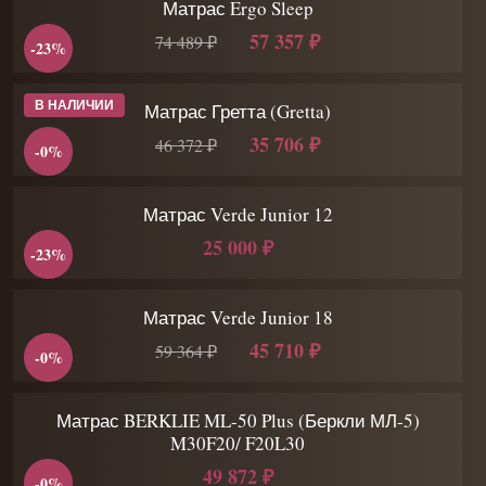
Матрас Ergo Sleep
57 357 ₽
74 489 ₽
-23%
В НАЛИЧИИ
Матрас Гретта (Gretta)
35 706 ₽
46 372 ₽
-0%
Матрас Verde Junior 12
25 000 ₽
-23%
Матрас Verde Junior 18
45 710 ₽
59 364 ₽
-0%
Матрас BERKLIE ML-50 Plus (Беркли МЛ-5)
M30F20/ F20L30
49 872 ₽
-0%