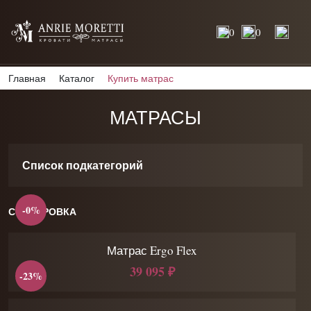
0
0
Главная
Каталог
Купить матрас
МАТРАСЫ
Список подкатегорий
-0%
СОРТИРОВКА
Матрас Ergo Flex
39 095 ₽
-23%