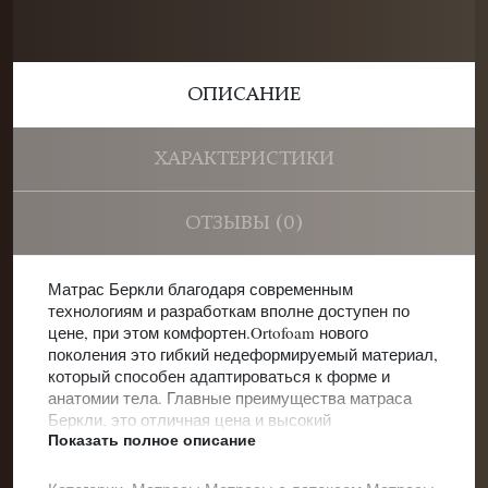
ОПИСАНИЕ
ХАРАКТЕРИСТИКИ
ОТЗЫВЫ (0)
Матрас Беркли благодаря современным
технологиям и разработкам вполне доступен по
цене, при этом комфортен.Ortofoam нового
поколения это гибкий недеформируемый материал,
который способен адаптироваться к форме и
анатомии тела. Главные преимущества матраса
Беркли, это отличная цена и высокий
Показать полное описание
ортопедический эффект.