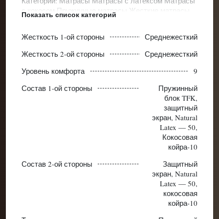
Категории:
Матрасы
Матрасы с латексом
Матрасы
с кокосом
Пружинные матрасы
Жесткие матрасы
Показать список категорий
Среднежесткие матрасы
Ортопедические матрасы
Высокие ортопедические матрасы
Жесткость 1-ой стороны
Среднежесткий
Жесткость 2-ой стороны
Среднежесткий
Уровень комфорта
9
Состав 1-ой стороны
Пружинный
блок TFK,
защитный
экран, Natural
Latex — 50,
Кокосовая
койра-10
Состав 2-ой стороны
Защитный
экран, Natural
Latex — 50,
кокосовая
койра-10