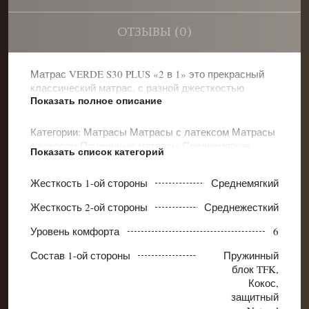
ОТЗЫВЫ (0)
Матрас VERDE S30 PLUS «2 в 1» это прекрасный
классический матрас, с разной джесткостью
Показать полное описание
сторон.
Категории:
Матрасы
Матрасы с латексом
Матрасы
с кокосом
Пружинные матрасы
Среднемягкие
Показать список категорий
матрасы
Среднежесткие матрасы
Комфортные
ортопедические матрасы
Ортопедические матрасы
Жесткость 1-ой стороны
Среднемягкий
Жесткость 2-ой стороны
Среднежесткий
Уровень комфорта
6
Состав 1-ой стороны
Пружинный
блок TFK,
Кокос,
защитный