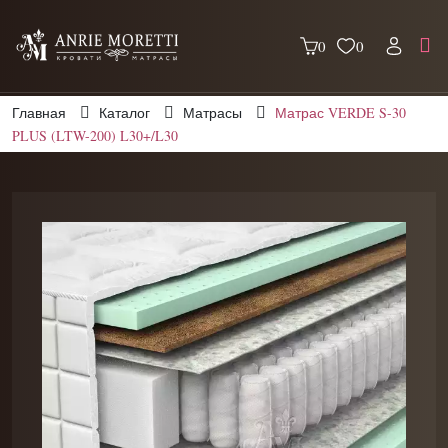
0
0
Главная
Каталог
Матрасы
Матрас VERDE S-30
PLUS (LTW-200) L30+/L30