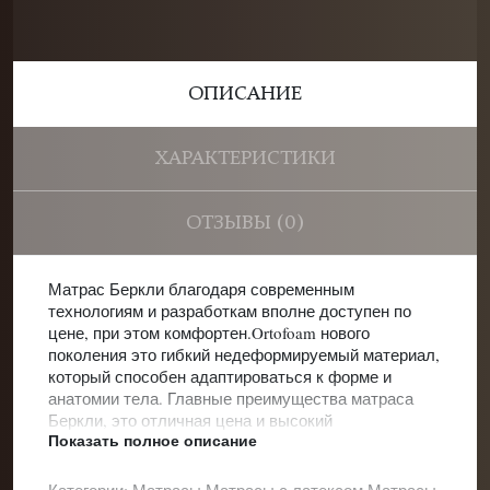
ОПИСАНИЕ
ХАРАКТЕРИСТИКИ
ОТЗЫВЫ (0)
Матрас Беркли благодаря современным
технологиям и разработкам вполне доступен по
цене, при этом комфортен.Ortofoam нового
поколения это гибкий недеформируемый материал,
который способен адаптироваться к форме и
анатомии тела. Главные преимущества матраса
Беркли, это отличная цена и высокий
Показать полное описание
ортопедический эффект.