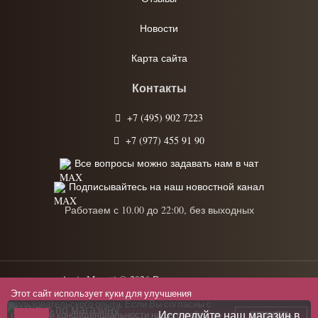
Новости
Карта сайта
Контакты
+7 (495) 902 7223
+7 (977) 455 91 90
Все вопросы можно задавать нам в чат
Подписывайтесь на наш новостной канал
Работаем с 10.00 до 22:00, без выходных
Anrie Moretti © 2026 Все права защищены.
Этот сайт использует куки для улучшения
Политика конфиденциальности
пользовательского опыта. Если Вы согласны с
Исследуйте наш магазин в
политикой конфиденциальности
нашего сайта, то
ПРИНЯТЬ