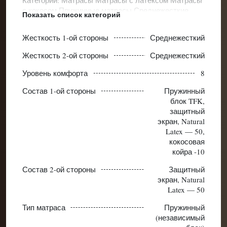
Категории:
Матрасы
Матрасы с латексом
Матрасы
с кокосом
Пружинные матрасы
Среднежесткие
Показать список категорий
матрасы
Ортопедические матрасы
Высокие
ортопедические матрасы
Жесткость 1-ой стороны
Среднежесткий
Жесткость 2-ой стороны
Среднежесткий
Уровень комфорта
8
Состав 1-ой стороны
Пружинный
блок TFK,
защитный
экран, Natural
Latex — 50,
кокосовая
койра -10
Состав 2-ой стороны
Защитный
экран, Natural
Latex — 50
Тип матраса
Пружинный
(независимый