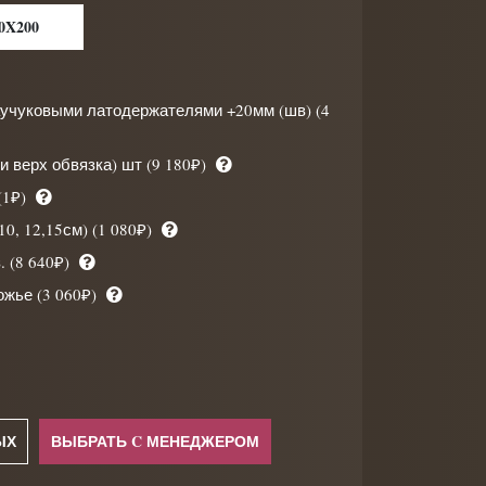
0X200
аучуковыми латодержателями +20мм (шв) (4
 верх обвязка) шт (9 180₽)
(1₽)
0, 12,15см) (1 080₽)
 (8 640₽)
ожье (3 060₽)
ЫХ
ВЫБРАТЬ C МЕНЕДЖЕРОМ