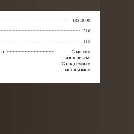
182.0000
216
115
на
С мягким
изголовьем,
С подъемным
механизмом