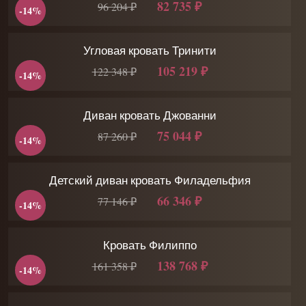
82 735 ₽
96 204 ₽
-14%
Угловая кровать Тринити
105 219 ₽
122 348 ₽
-14%
Диван кровать Джованни
75 044 ₽
87 260 ₽
-14%
Детский диван кровать Филадельфия
66 346 ₽
77 146 ₽
-14%
Кровать Филиппо
138 768 ₽
161 358 ₽
-14%