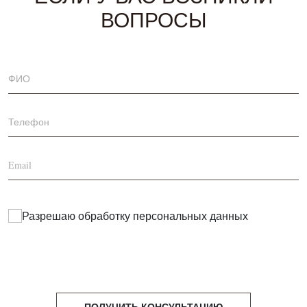
Ортопедический матрас подбирается отдельно в
ВОПРОСЫ
разделе «Матрасы». Ниже вы сможете видеть
наши рекомендованные варианты.
Все применяемые материалы соответствуют
нормам и ГОСТам РФ.
Гарантия – 18 месяцев
Срок службы – 15 лет
Разрешаю обработку
персональных данных
ПОЛУЧИТЬ КОНСУЛЬТАЦИЮ