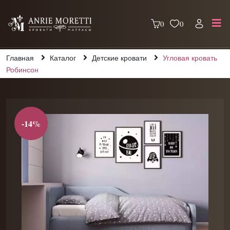
0
0
Главная
Каталог
Детские кровати
Угловая кровать
Робинсон
-14%