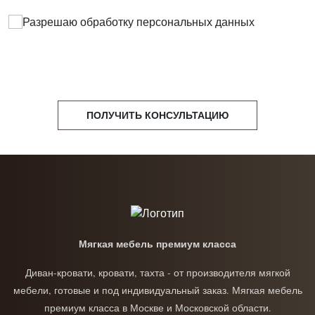
/catalog/dlya-detey/
Разрешаю обработку
персональных данных
Ниже вы сможете видеть наши рекомендованные
варианты.
Все применяемые материалы соответствуют
нормам и ГОСТам РФ.
Гарантия – 18 месяцев
Срок службы – 15 лет
ПОЛУЧИТЬ КОНСУЛЬТАЦИЮ
Мягкая мебель премиум класса
Диван-кровати, кровати, тахта - от производителя мягкой
мебели, готовые и под индивидуальный заказ. Мягкая мебель
премиум класса в Москве и Московской области.