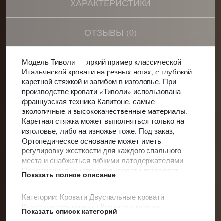
ХАРАКТЕРИСТИКИ
ОТЗЫВЫ (0)
Модель Тиволи — яркий пример классической
Итальянской кровати на резных ногах, с глубокой
каретной стяжкой и загибом в изголовье. При
производстве кровати «Тиволи» использована
французская техника Капитоне, самые
экологичные и высококачественные материалы.
Каретная стяжка может выполняться только на
изголовье, либо на изножье тоже. Под заказ,
Ортопедическое основание может иметь
регулировку жесткости для каждого спального
места и снабжаться гибкими латодержателями.
Продуманная конструкция кровати позволяет
Показать полное описание
производить сборку самостоятельно. Кровать
Тиволи изготавливается на заказ в выбранном
Категории:
Кровати
Двуспальные кровати
вами размере цвете и комплектации. Сроки
Классические кровати
Кровати с мягким
изготовления 15-20 раб дней. Корпус кровати
Показать список категорий
изголовьем
Кровати с высоким изголовьем
Кровати
выполнен из ЛДСП европейского качества с