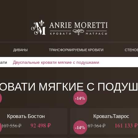
ДИВАНЫ
ТРАНСФОРМИРУЕМЫЕ КРОВАТИ
СТЕНО
вати
Двуспальные кровати мягкие с подушками
ОВАТИ МЯГКИЕ С ПОДУ
-14%
Кровать Бостон
КроватьТаврос
92 498 ₽
161 133 ₽
107 556 ₽
187 364 ₽
-14%