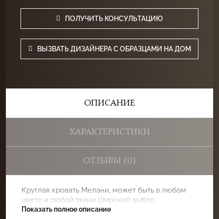
ПОЛУЧИТЬ КОНСУЛЬТАЦИЮ
ВЫЗВАТЬ ДИЗАЙНЕРА С ОБРАЗЦАМИ НА ДОМ
ОПИСАНИЕ
ХАРАКТЕРИСТИКИ
ОТЗЫВЫ (0)
Круглая кровать Мелани, может быть в любом
цвете и любой ткани Широкий выбор
комплектаций и возможных исполнений
Показать полное описание