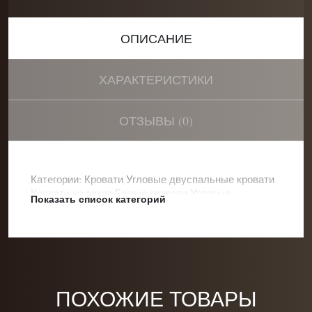
ОПИСАНИЕ
ХАРАКТЕРИСТИКИ
ОТЗЫВЫ (0)
Показать полное описание
Категории:
Кровати
Угловые двуспальные кровати
Кровати на заказ
Белые кровати
Угловые
Показать список категорий
двуспальные кровати с двумя спинками
ПОХОЖИЕ ТОВАРЫ