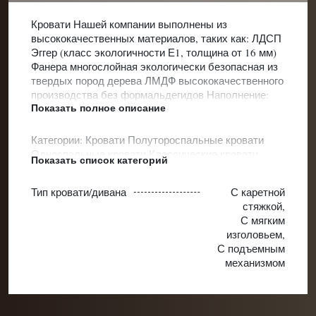
Кровати Нашей компании выполнены из
высококачественных материалов, таких как: ЛДСП
Эггер (класс экологичности Е1, толщина от 16 мм)
Фанера многослойная экологически безопасная из
твердых пород дерева ЛМДФ высококачественного
производства без формальдегидов Наполнение:
Показать полное описание
ППУ повышенной плотности
Категории:
Кровати
Полутороспальные кровати
Односпальные кровати
Классические кровати
Показать список категорий
Кровати для подростков
Кровати для девочек
подростковые
Кровати для подростков с одной
Тип кровати/дивана
С каретной
мягкой спинкой
Классические кровати для
стяжкой,
подростков
Кровати для подростков с каретной
С мягким
стяжкой
Кровати для подростков с подъемным
изголовьем,
механизмом
Кровати для подростков элитные
С подъемным
премиум
Белые подростковые кровати
Мягкие
механизмом
кровати для подростков
Кровати для детей от 3 лет
Кровать для подростка от 4 лет
Детские кровати от
5 лет
Кровать для подростка от 7 лет
Полуторные
кровати для подростков
Кровать для подростка с