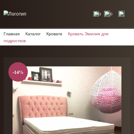
0
0
Главная
Каталог
Кровати
Кровать Эмилия для
подростков
-14%