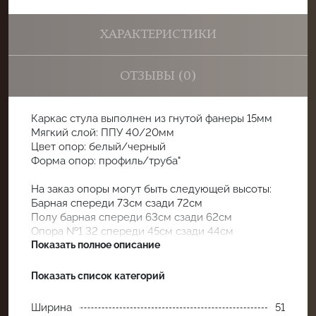
ХАРАКТЕРИСТИКИ
ОТЗЫВЫ (0)
Каркас стула выполнен из гнутой фанеры 15мм
Мягкий слой: ППУ 40/20мм
Цвет опор: белый/черный
Форма опор: профиль/труба"
На заказ опоры могут быть следующей высоты:
Барная спереди 73см сзади 72см
Полу барная спереди 63см сзади 62см
Опора №1 32 спереди 45см сзади 44см
Опора №2 25 сзади 42см сзади 40см
Показать полное описание
Категории:
Показать список категорий
Стулья
Ширина
51