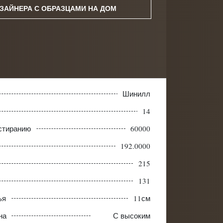
ЗАЙНЕРА С ОБРАЗЦАМИ НА ДОМ
Шинилл
14
истиранию
60000
192.0000
215
131
ья
11см
на
С высоким