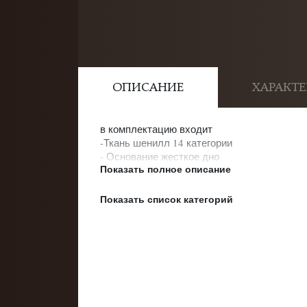
ОПИСАНИЕ
ХАРАКТ
в комплектацию входит
-Ткань шенилл 14 категории
- Основание жесткое дно
Показать полное описание
- Ножки высокие металлические 14см
Показать список категорий
Категории:
Распродажа
Кровати для детей