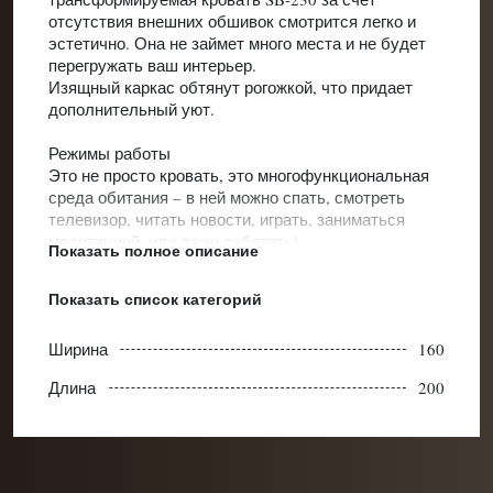
отсутствия внешних обшивок смотрится легко и
эстетично. Она не займет много места и не будет
перегружать ваш интерьер.
Изящный каркас обтянут рогожкой, что придает
дополнительный уют.
Режимы работы
Это не просто кровать, это многофункциональная
среда обитания – в ней можно спать, смотреть
телевизор, читать новости, играть, заниматься
медитацией, или даже работать!
Показать полное описание
Для вашего удобства, заранее запрограммировано
5 различных положений. И всех их вы можете
Показать список категорий
Категории:
Распродажа
перепрограммировать по своим предпочтениям.
Диапазон регулировки спинки – от 0° до 60°.
Ширина
160
Ножная часть 0°-40°
В режиме «Антихрап» слегка приподнимается
Длина
200
верхняя часть спинки, облегчая дыхание во время
сна.
В режиме «Просмотр ТВ» — спинка поднимается
на 45°.
В режиме «Невесомость» — спина приподнимается