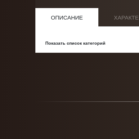
ОПИСАНИЕ
ХАРАКТ
Показать полное описание
Показать список категорий
Категории:
Пуфы