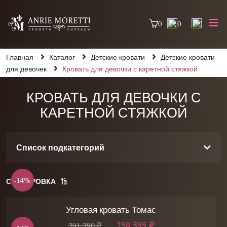
0
0
Главная
Каталог
Детские кровати
Детские кровати
для девочек
Кровать для девочки с каретной стяжкой
КРОВАТЬ ДЛЯ ДЕВОЧКИ С
КАРЕТНОЙ СТЯЖКОЙ
Список подкатегорий
-14%
СОРТИРОВКА
Угловая кровать Томас
250 595 ₽
291 390 ₽