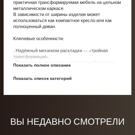
практичная трансформируемая мебель на цельном
металлическом каркасе.
В зависимости от ширины изделие может
использоваться как компактное кресло или как
полноценный диван.
Ключевые особенности:
· Надёжный механизм раскладки — «тройная
трансформация».
· Повышенная прочность конструкции благодаря
Показать полное описание
металлическому каркасу.
· Идеальное решение для малогабаритных
Показать список категорий
Категории:
Кресло-кровати
Кресло раскладное
помещений: кухонь, балконов, лоджий, небольших
гостиных.
Гибкие размеры под ваш интерьер:
Вы можете заказать модель с любой длиной
спального места (шириной сиденья) от 60 до 210
см. Шаг изменения размера — 10 см. Подберите
ВЫ НЕДАВНО СМОТРЕЛИ
оптимальный вариант именно для вашего
пространства.