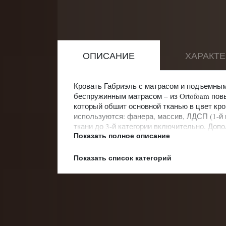
ОПИСАНИЕ
ХАРАКТ
Кровать Габриэль с матрасом и подъемны
беспружинным матрасом – из Ortofoam пов
который обшит основной тканью в цвет кро
используются: фанера, массив, ЛДСП (1-й
ткани до 3-й категории включительно. Доп
Показать полное описание
декоративные подушки и валики, а также п
Показать список категорий
Категории:
Диван-кровати
Диван-кровати у