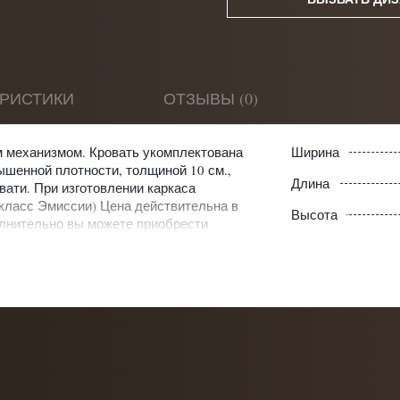
ЕРИСТИКИ
ОТЗЫВЫ (0)
м механизмом. Кровать укомплектована
Ширина
ышенной плотности, толщиной 10 см.,
Длина
вати. При изготовлении каркаса
 класс Эмиссии) Цена действительна в
Высота
олнительно вы можете приобрести
овысить класс категории ткани.
гловые