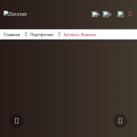
0
0
Главная
Портфолио
Кровать Жаклин