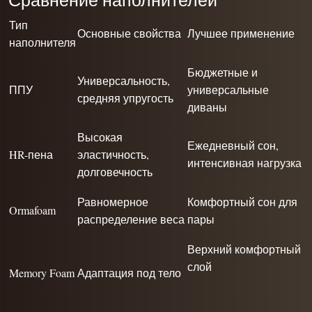
Тип
Основные свойства
Лучшее применение
наполнителя
Бюджетные и
Универсальность,
ППУ
универсальные
средняя упругость
диваны
Высокая
Ежедневный сон,
HR-пена
эластичность,
интенсивная нагрузка
долговечность
Равномерное
Комфортный сон для
Ormafoam
распределение веса
пары
Верхний комфортный
слой
Memory Foam
Адаптация под тело