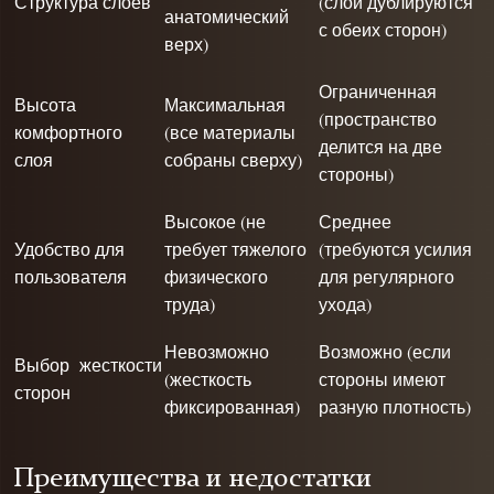
Структура слоев
(слои дублируются
анатомический
с обеих сторон)
верх)
Ограниченная
Высота
Максимальная
(пространство
комфортного
(все материалы
делится на две
слоя
собраны сверху)
стороны)
Высокое (не
Среднее
Удобство для
требует тяжелого
(требуются усилия
пользователя
физического
для регулярного
труда)
ухода)
Невозможно
Возможно (если
Выбор жесткости
(жесткость
стороны имеют
сторон
фиксированная)
разную плотность)
Преимущества и недостатки